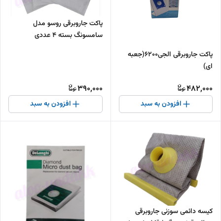
پاکت جاروبرقی روسو مدل
سامسونگ بسته ۴ عددی
پاکت جاروبرقی الجی6200(جعبه
ای)
390,000
482,000
افزودن به سبد
افزودن به سبد
کیسه دائمی سوزنی جاروبرقی