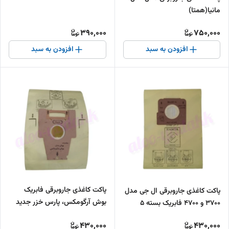
مانیا(همتا)
390,000
750,000
افزودن به سبد
افزودن به سبد
پاکت کاغذی جاروبرقی فابریک
پاکت کاغذی جاروبرقی ال جی مدل
بوش آرگومکس، پارس خزر جدید
3700 و 4700 فابریک بسته ۵
VC2200 و VC2500
عددی
430,000
430,000