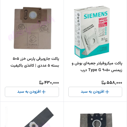
پاکت جاروبرقی پارس خزر 505
پاکت میکروفیلتر جعبه‌ای بوش و
بسته ۵ عددی | کاغذی باکیفیت
زیمنس 9050 Type G درب
پلاستیکی بسته ۵ عددی
430,000
558,000
افزودن به سبد
افزودن به سبد