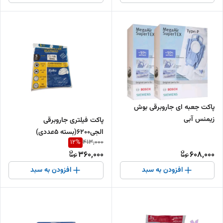
پاکت جعبه ای جاروبرقی بوش
زیمنس آبی
پاکت فیلتری جاروبرقی
الجی6200(بسته ۵عددی)
12
%
413,000
360,000
608,000
افزودن به سبد
افزودن به سبد