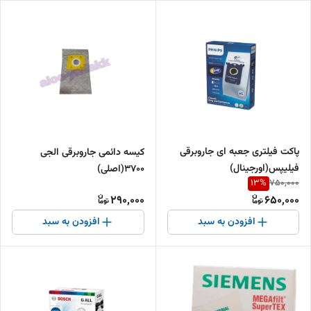
پاکت فیلتری جعبه ای جاروبرقی
کیسه دائمی جاروبرقی الجی
فیلیپس(اورجینال)
۳۷۰۰(اصلی)
13
%
750,000
290,000
650,000
افزودن به سبد
افزودن به سبد