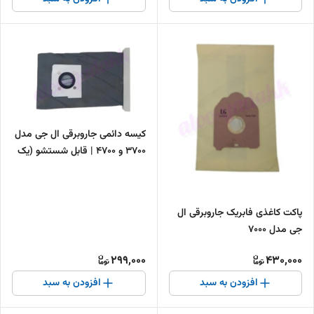
کیسه دائمی جاروبرقی ال جی مدل
3700 و 4700 | قابل شستشو (یک
عددی)
پاکت کاغذی فابریک جاروبرقی ال
جی مدل 7000
299,000
430,000
افزودن به سبد
افزودن به سبد