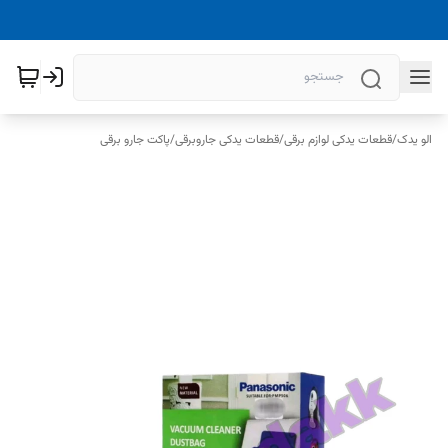
الو یدک
/
قطعات یدکی لوازم برقی
/
قطعات یدکی جاروبرقی
/
پاکت جارو برقی