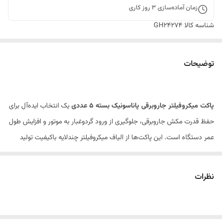
زمان آماده‌سازی
3
روز کاری
شناسه کالا
GH24274
توضیحات
پاکت میکروفیلتر جاروبرقی پاناسونیک بسته ۵ عددی
یک انتخاب ایده‌آل برای
حفظ قدرت مکش جاروبرقی، جلوگیری از ورود گردوغبار به موتور و افزایش طول
عمر دستگاه است. این پاکت‌ها از الیاف میکروفیلتر چندلایه باکیفیت تولید
شده‌اند و توانایی بالایی در جذب گردوغبار، ذرات ریز، پرز، موی حیوانات و سایر
آلاینده‌ها دارند.
نظرات
ساختار چندلایه این پاکت باعث می‌شود ذرات بسیار ریز در داخل پاکت باقی
بمانند و از خروج مجدد آن‌ها به محیط جلوگیری شود. به همین دلیل،
استفاده از پاکت میکروفیلتر علاوه بر افزایش بهداشت محیط، به حفظ کیفیت