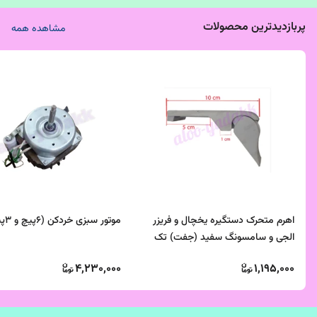
پربازدیدترین محصولات
مشاهده همه
اهرم متحرک دستگیره یخچال و فریزر
موتور سبزی خردکن (۶پیچ و ۳پیچ)
الجی و سامسونگ سفید (جفت) تک
پیچ اشکی
4,230,000
1,195,000