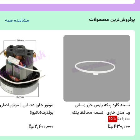
پرفروش‌ترین محصولات
مشاهده همه
تسمه گارد پنکه پارس خزر وسانی
موتور جارو عصایی | موتور اصلی 
و...مدل خاری | تسمه محافظ پنکه
پرقدرت(نانیوا)
15
%
506,000
ایستاده پارس خزر مدل خاری
2,400,000
430,000