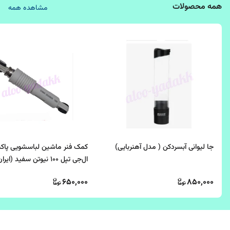
همه محصولات
مشاهده همه
جا لیوانی آبسردکن ( مدل آهنربایی)
کمک فنر ماشین لباسشویی پاک
ال‌جی تپل ۱۰۰ نیوتن سفید (ایران)اصلی
650,000
850,000