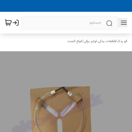
الو یدک
/
قطعات یدکی لوازم برقی
/
انواع المنت