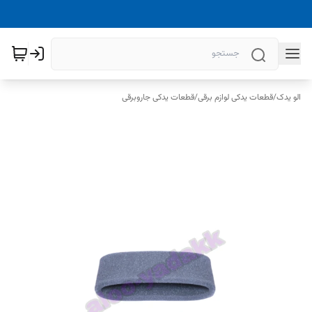
الو یدک
/
قطعات یدکی لوازم برقی
/
قطعات یدکی جاروبرقی