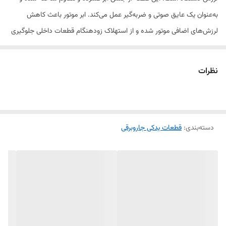
به‌عنوان یک عایق صوتی و ضربه‌گیر عمل می‌کند. ابر موتور باعث کاهش
لرزش‌های اضافی موتور شده و از استهلاک زودهنگام قطعات داخلی جلوگیری
می‌کند.
نظرات
این محصول با طراحی استاندارد و سازگاری بالا با مدل‌های مختلف جاروبرقی،
به افزایش طول عمر موتور کمک کرده و عملکرد دستگاه را بهبود می‌بخشد.
همچنین مانع از ورود گردوغبار و ذرات ریز به بخش‌های حساس موتور
می‌شود.
دسته‌بندی
:
قطعات یدکی جاروبرقی
ویژگی‌های ابر موتور جاروبرقی:
✔️ کاهش صدا و لرزش موتور و عملکرد نرم‌تر دستگاه
✔️ محافظت از موتور در برابر ضربه و گردوغبار
✔️ ساخته‌شده از ابر فشرده و مقاوم برای افزایش طول عمر
✔️ نصب آسان و سازگار با مدل‌های مختلف جاروبرقی