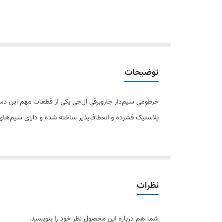
توضیحات
خرطومی سیم‌دار جاروبرقی ال‌جی یکی از قطعات مهم این دستگ
پلاستیک فشرده و انعطاف‌پذیر ساخته شده و دارای سیم‌های
ویژگی‌ها:
✅ دارای سیم داخلی: امکان کنترل روشن/خاموش و تنظیم 
نظرات
✅ ساخته شده از مواد مقاوم: جلوگیری از پارگی و شکستگی
✅ انعطاف‌پذیر و بادوام: عملکرد بهینه بدون کاهش مکش
شما هم درباره این محصول نظر خود را بنویسید.