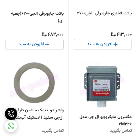
پاکت فیلتری جاروبرقی الجی3700
پاکت جاروبرقی الجی6200(جعبه
ای)
482,000
413,000
افزودن به سبد
افزودن به سبد
واشر درب نمک ماشین ظرفشویی
مگنترون مایکروویو ال جی مدل
ال‌جی سفید | لاستیک آب‌بندی
2M246
مخزن نمک LG
تماس بگیرید
تماس بگیرید