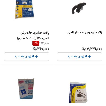
زانو جاروبرقی دیمردار الجی
پاکت فیلتری جاروبرقی
الجی6200(بسته ۵عددی)
12
%
413,000
360,000
3,231,000
افزودن به سبد
افزودن به سبد