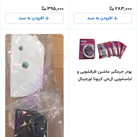
۸۰۱۳۰)
395,000
283,000
افزودن به سبد
افزودن به سبد
پودر جرمگیر ماشین ظرفشویی و
لباسشویی ال‌جی کربونا اورجینال
بسته ۵ عددی