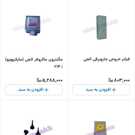
فیلتر خروجی جاروبرقی الجی
مگنترون ماکروفر الجی (مایکروویو)
| 214
5,288,000
803,000
افزودن به سبد
افزودن به سبد