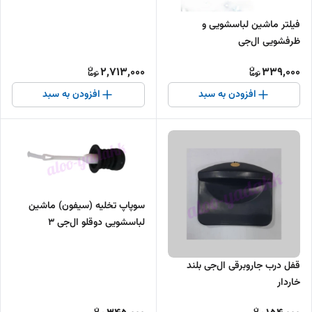
36295)
فیلتر ماشین لباسشویی و
ظرفشویی ال‌جی
2,713,000
339,000
افزودن به سبد
افزودن به سبد
سوپاپ تخلیه (سیفون) ماشین
لباسشویی دوقلو ال‌جی ۳
کیلویی(اصلی)
قفل درب جاروبرقی ال‌جی بلند
خاردار