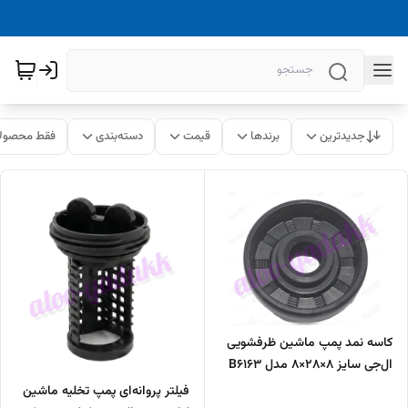
جدیدترین
برندها
قیمت
دسته‌بندی
فقط محصولا
کاسه نمد پمپ ماشین ظرفشویی
ال‌جی سایز 8×28×8 مدل B6163
فیلتر پروانه‌ای پمپ تخلیه ماشین