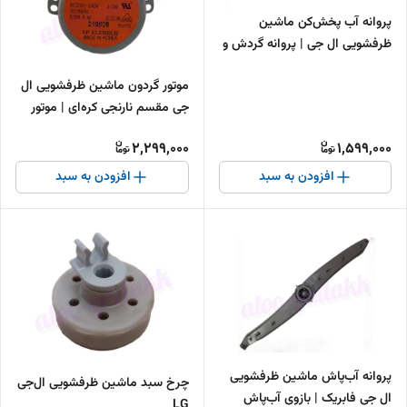
پروانه آب پخش‌کن ماشین
ظرفشویی ال جی | پروانه گردش و
توزیع آب ظرفشویی LG
موتور گردون ماشین ظرفشویی ال
جی مقسم نارنجی کره‌ای | موتور
دایورتر اصلی LG
2,299,000
1,599,000
افزودن به سبد
افزودن به سبد
پروانه آب‌پاش ماشین ظرفشویی
چرخ سبد ماشین ظرفشویی ال‌جی
ال جی فابریک | بازوی آب‌پاش
LG