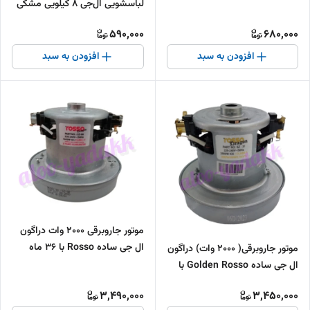
لباسشویی ال‌جی ۸ کیلویی مشکی
590,000
680,000
افزودن به سبد
افزودن به سبد
موتور جاروبرقی 2000 وات دراگون
ال جی ساده Rosso با 36 ماه
موتور جاروبرقی( 2000 وات) دراگون
گارانتی
ال جی ساده Golden Rosso با
36 ماه گارانتی
3,490,000
3,450,000