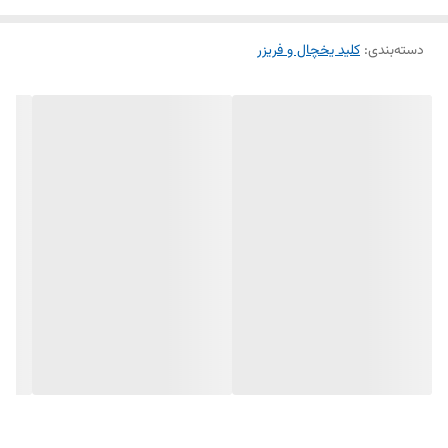
طراحی دو پل با عملکرد دقیق و بادوام
دسته‌بندی
:
کلید یخچال و فریزر
نصب آسان و تعویض راحت
کیفیت بالا و طول عمر مناسب
اگر لامپ داخلی یخچال شما به درستی روشن نمی‌شود یا هنگام باز و بسته
شدن درب مشکل دارد، تعویض این کلید بهترین راهکار است.