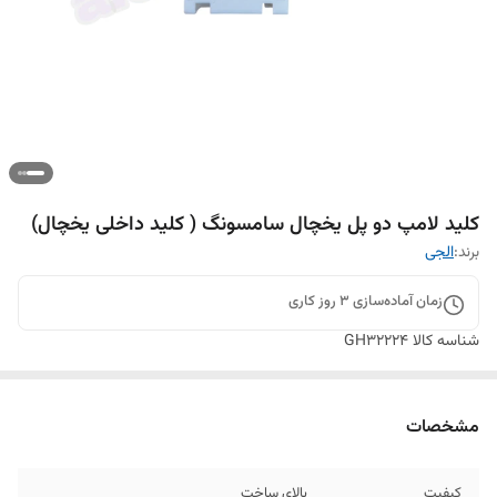
کلید لامپ دو پل یخچال سامسونگ ( کلید داخلی یخچال)
برند:
الجی
زمان آماده‌سازی
3
روز کاری
شناسه کالا
GH32224
مشخصات
کیفیت
بالای ساخت