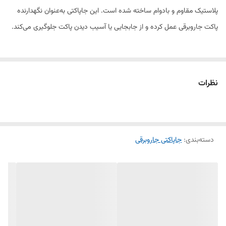
پلاستیک مقاوم و بادوام ساخته شده است. این جاپاکتی به‌عنوان نگهدارنده
پاکت جاروبرقی عمل کرده و از جابجایی یا آسیب دیدن پاکت جلوگیری می‌کند.
با نصب سریع و آسان، این محصول به شما کمک می‌کند تا پاکت جاروبرقی را
در جای خود ثابت نگه دارید و از کارکرد بهینه دستگاه خود لذت ببرید.
نظرات
همچنین مقاومت بالا در برابر ضربه و فشار موجب افزایش عمر دستگاه شما
خواهد شد.
دسته‌بندی
:
ویژگی‌های محصول:
جاپاکتی جاروبرقی
✔ جنس: پلاستیک فشرده و مقاوم
✔ سازگاری: مناسب برای جاروبرقی‌های الجی ۶۲۰۰
✔ نصب سریع و آسان
✔ مقاوم در برابر ضربه و فشار
✔ فروش به‌صورت تکی و عمده