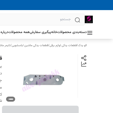
دسته‌بندی محصولات
خانه
پیگیری سفارش
همه محصولات
درباره 
الو یدک
/
قطعات یدکی لوازم برقی
/
قطعات یدکی ماشین لباسشویی
/
تایمر ما
ق
بر
دس
ج
م
ک
شن