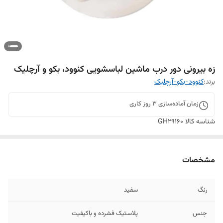
زه بیرونی دور درب ماشین لباسشویی کنوود، بکو و آرچلیک
برند:
کنوود-بکو-آرچلیک
زمان آماده‌سازی
3
روز کاری
شناسه کالا
GH29160
مشخصات
رنگ
سفید
جنس
پلاستیک فشرده و باکیفیت