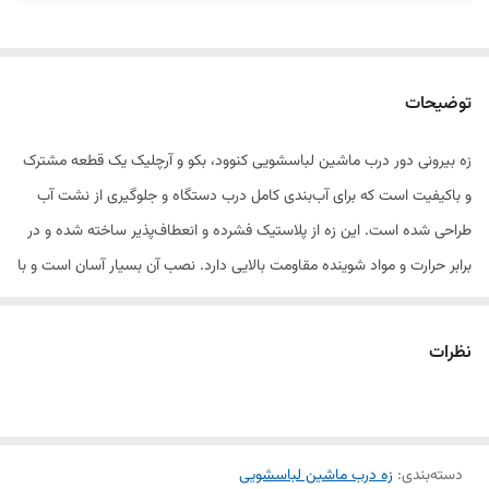
توضیحات
زه بیرونی دور درب ماشین لباسشویی کنوود، بکو و آرچلیک یک قطعه مشترک
و باکیفیت است که برای آب‌بندی کامل درب دستگاه و جلوگیری از نشت آب
طراحی شده است. این زه از پلاستیک فشرده و انعطاف‌پذیر ساخته شده و در
برابر حرارت و مواد شوینده مقاومت بالایی دارد. نصب آن بسیار آسان است و با
قرارگیری دقیق روی درب، علاوه‌بر عملکرد مناسب، باعث زیبایی ظاهری ماشین
لباسشویی نیز می‌شود. در صورت ترک‌خوردگی یا خشک شدن زه، تعویض آن
نظرات
توصیه می‌شود.
دسته‌بندی
:
زه درب ماشین لباسشویی