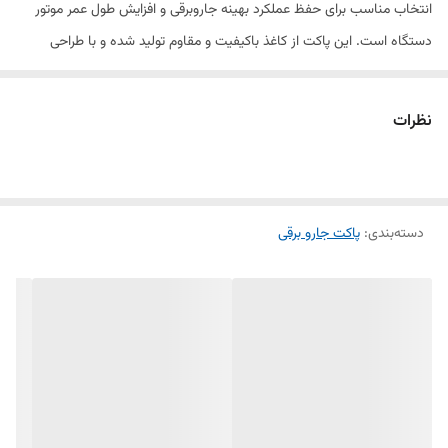
انتخاب مناسب برای حفظ عملکرد بهینه جاروبرقی و افزایش طول عمر موتور
دستگاه است. این پاکت از کاغذ باکیفیت و مقاوم تولید شده و با طراحی
استاندارد، به‌طور کامل در محل خود قرار گرفته و از نشت گردوغبار به داخل
موتور جلوگیری می‌کند.
نظرات
استفاده از پاکت فابریک و استاندارد باعث حفظ قدرت مکش جاروبرقی،
جمع‌آوری مؤثر گردوغبار و جلوگیری از انتشار ذرات ریز در محیط می‌شود.
همچنین ظرفیت مناسب این پاکت، امکان نظافت طولانی‌تر را فراهم کرده و
دسته‌بندی
:
پاکت جارو برقی
تعویض آن نیز بسیار آسان است.
این محصول به‌صورت
بسته ۵ عددی
عرضه می‌شود و برای
جاروبرقی‌های ال
جی مدل 3700 و 4700
و سایر مدل‌های سازگار طراحی شده است. استفاده
از پاکت مناسب علاوه بر محافظت از موتور، موجب کاهش استهلاک قطعات
داخلی و افزایش بازدهی دستگاه خواهد شد. راهنمای جاروبرقی‌های ال جی نیز
استفاده از پاکت مناسب و تعویض به‌موقع آن را برای حفظ عملکرد دستگاه
توصیه می‌کند.