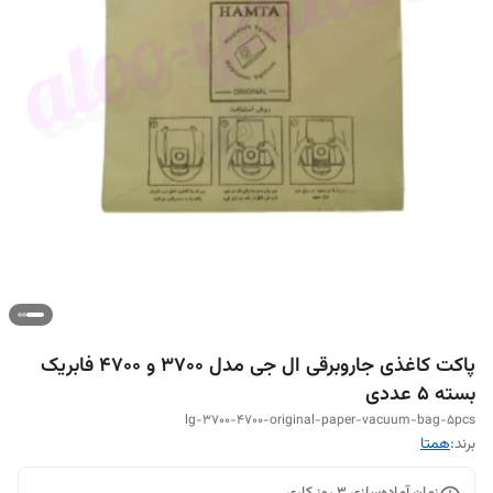
پاکت کاغذی جاروبرقی ال جی مدل 3700 و 4700 فابریک
بسته ۵ عددی
lg-3700-4700-original-paper-vacuum-bag-5pcs
برند:
همتا
زمان آماده‌سازی
3
روز کاری