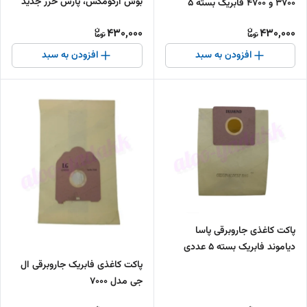
بوش آرگومکس، پارس خزر جدید
3700 و 4700 فابریک بسته ۵
VC2200 و VC2500
عددی
430,000
430,000
افزودن به سبد
افزودن به سبد
پاکت کاغذی جاروبرقی پاسا
دیاموند فابریک بسته ۵ عددی
پاکت کاغذی فابریک جاروبرقی ال
جی مدل 7000