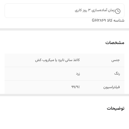
زمان آماده‌سازی
3
روز کاری
شناسه کالا
GH2869
مشخصات
جنس
کاغذ سانی تایزد یا میکروب کش
رنگ
زرد
فیلتراسیون
۹۹/۹٪
تعداد
۵ عددی
توضیحات