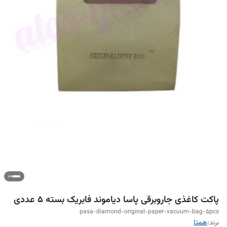
پاکت کاغذی جاروبرقی پاسا دیاموند فابریک بسته ۵ عددی
pasa-diamond-original-paper-vacuum-bag-5pcs
برند:
همتا