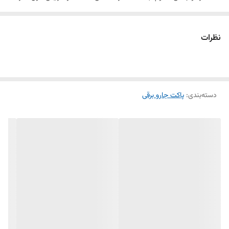
موتور کمک می‌کند.
این پاکت‌ها از الیاف یا کاغذ فیلتر باکیفیت تولید شده‌اند و توانایی بالایی در
نظرات
جذب گردوغبار، ذرات ریز، پرز و آلودگی‌های محیط دارند. ساختار مناسب آن
باعث می‌شود هوا به‌خوبی جریان داشته باشد و در عین حال ذرات ریز در
داخل پاکت باقی بمانند، در نتیجه از بازگشت گردوغبار به محیط جلوگیری
می‌شود.
دسته‌بندی
:
پاکت جارو برقی
طراحی دقیق این محصول باعث نصب آسان و آب‌بندی مناسب در جاروبرقی
می‌شود و از نشت گردوغبار به داخل موتور جلوگیری می‌کند. استفاده از پاکت
استاندارد علاوه بر حفظ قدرت مکش، موجب کاهش استهلاک قطعات داخلی و
بهبود عملکرد کلی جاروبرقی خواهد شد.
این محصول به‌صورت
بسته ۴ عددی
عرضه می‌شود و برای
جاروبرقی‌های ال
جی مدل 3700
و مدل‌های سازگار طراحی شده است. کیفیت ساخت مناسب
و ظرفیت کافی برای جمع‌آوری گردوغبار، این پاکت را به گزینه‌ای کاربردی برای
استفاده روزمره در منزل تبدیل کرده است.