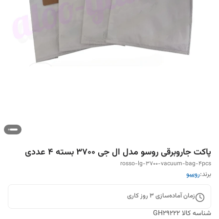
پاکت جاروبرقی روسو مدل ال جی 3700 بسته ۴ عددی
rosso-lg-3700-vacuum-bag-4pcs
برند:
روسو
زمان آماده‌سازی
3
روز کاری
شناسه کالا
GH29222