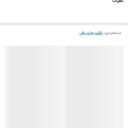
این محصول به‌صورت
بسته ۵ عددی
عرضه شده و برای
جاروبرقی‌های بوش و
نظرات
زیمنس Type G و مدل 9050
و سایر مدل‌های سازگار طراحی شده است.
استفاده از پاکت میکروفیلتر با درب پلاستیکی علاوه بر حفظ قدرت مکش، از
ورود گردوغبار به موتور جلوگیری کرده و موجب افزایش عمر مفید جاروبرقی
دسته‌بندی
:
پاکت جارو برقی
می‌شود. پاکت‌های Type G با دهانه پلاستیکی و ساختار چندلایه به دلیل
فیلتراسیون بهتر و آب‌بندی مناسب، نسبت به پاکت‌های کاغذی عملکرد بهتری
دارند.
ویژگی‌های محصول:
مناسب جاروبرقی بوش و زیمنس Type G و مدل 9050
بسته ۵ عددی
درب پلاستیکی مقاوم و استاندارد
ساخته شده از الیاف میکروفیلتر ۵ لایه
جذب مؤثر گردوغبار و ذرات ریز
حفظ قدرت مکش جاروبرقی