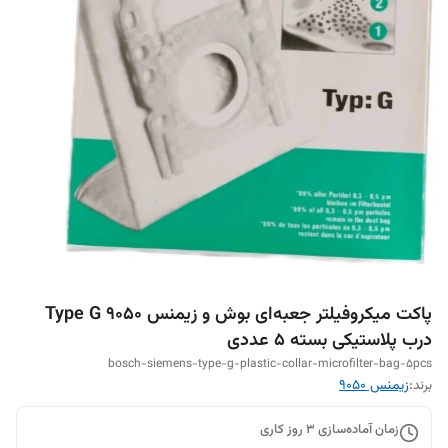
پاکت میکروفیلتر جعبه‌ای بوش و زیمنس 9050 Type G
درب پلاستیکی بسته ۵ عددی
bosch-siemens-type-g-plastic-collar-microfilter-bag-5pcs
برند:
زیمنس ۹۰۵۰
زمان آماده‌سازی
3
روز کاری