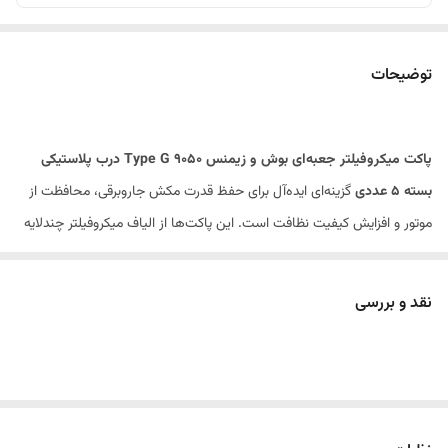
توضیحات
پاکت میکروفیلتر جعبه‌ای بوش و زیمنس 9050 Type G درب پلاستیکی
بسته ۵ عددی
گزینه‌ای ایده‌آل برای حفظ قدرت مکش جاروبرقی، محافظت از
موتور و افزایش کیفیت نظافت است. این پاکت‌ها از الیاف میکروفیلتر چندلایه
تولید شده‌اند و به لطف طراحی درب پلاستیکی، آب‌بندی کاملی ایجاد کرده و از
نشت گردوغبار هنگام استفاده یا تعویض پاکت جلوگیری می‌کنند.
نقد و بررسی
ساختار ۵ لایه میکروفیلتر، ذرات بسیار ریز، گردوغبار، پرز و سایر آلاینده‌ها را
به‌خوبی جذب کرده و مانع از بازگشت آن‌ها به محیط می‌شود. همچنین درب
پلاستیکی مقاوم باعث نصب آسان، قرارگیری دقیق در محفظه جاروبرقی و
جلوگیری از خروج گردوغبار در زمان خارج کردن پاکت می‌شود.