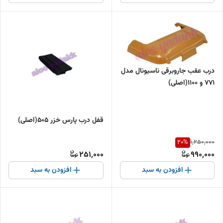
درب عقب جاروبرقی ناسیونال مدل
771 و 1100(اصلی)
قفل درب پارس خزر ۵۰۵(اصلی)
20
%
1,250,000
251,000
990,000
افزودن به سبد
افزودن به سبد