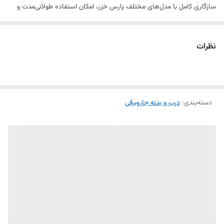
سازگاری کامل با مدل‌های مختلف پارس خزر، امکان استفاده طولانی‌مدت و
بدون مشکل را فراهم می‌کند.
جنس این درب از پلاستیک فشرده و مقاوم ساخته شده که در برابر ضربه،
نظرات
ترک‌خوردگی و تغییر شکل مقاومت بالایی دارد. مکانیزم قفل‌شونده آن به‌خوبی
درب را در جای خود ثابت نگه می‌دارد و از خروج گرد و غبار و ذرات ریز هنگام
کار با جاروبرقی جلوگیری می‌کند. نصب این درب بسیار ساده است و بدون نیاز
دسته‌بندی
:
درب و بدنه جاروبرقی
به ابزار خاص انجام می‌شود. این محصول با قیمت اقتصادی و کیفیت ساخت
بالا، بهترین گزینه برای تعویض درب‌های فرسوده یا شکسته جاروبرقی
شماست.
✅ برند پارس خزر | ✅ پلاستیک فشرده مقاوم | ✅ قفل‌شونده ایمن | ✅ نصب
بدون ابزار