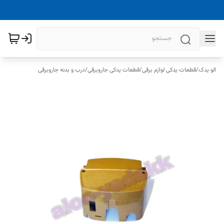
الو یدک
/
قطعات یدکی لوازم برقی
/
قطعات یدکی جاروبرقی
/
درب و بدنه جاروبرقی