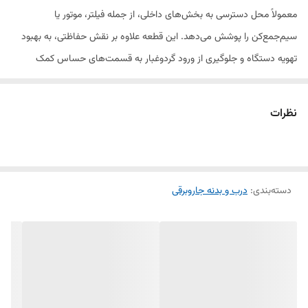
معمولاً محل دسترسی به بخش‌های داخلی، از جمله فیلتر، موتور یا
سیم‌جمع‌کن را پوشش می‌دهد. این قطعه علاوه بر نقش حفاظتی، به بهبود
تهویه دستگاه و جلوگیری از ورود گردوغبار به قسمت‌های حساس کمک
می‌کند.
نظرات
جنس این درب معمولاً از پلاستیک فشرده و مقاوم ساخته شده تا در برابر
ضربه، فشار و استفاده مداوم دوام بالایی داشته باشد. برخی مدل‌ها دارای
قفل یا ضامن هستند که امکان باز و بسته شدن راحت را فراهم می‌کند.
دسته‌بندی
:
درب و بدنه جاروبرقی
مشکلات رایج و زمان تعویض:
شکستگی یا ترک‌خوردگی: ممکن است باعث لق شدن درب و ورود گردوغبار به
داخل موتور شود.