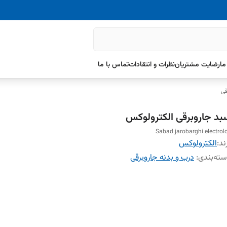
ما
رضایت مشتریان
نظرات و انتقادات
تماس با ما
قی
بد جاروبرقی الکترولوکس
Sabad jarobarghi electrol
ند:
الکترولوکس
ته‌بندی
:
درب و بدنه جاروبرقی