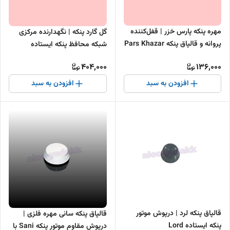
مهره پنکه پارس خزر | قفل‌کننده
گل گارد پنکه | نگهدارنده مرکزی
پروانه و قالپاق پنکه Pars Khazar
شبکه محافظ پنکه ایستاده
404,000
136,000
افزودن به سبد
افزودن به سبد
قالپاق پنکه لرد | درپوش موتور
قالپاق پنکه سانی مهره فلزی |
پنکه ایستاده Lord
درپوش مقاوم موتور پنکه Sani با