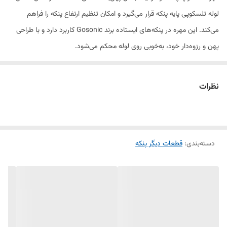
لوله تلسکوپی پایه پنکه قرار می‌گیرد و امکان تنظیم ارتفاع پنکه را فراهم
می‌کند. این مهره در پنکه‌های ایستاده برند Gosonic کاربرد دارد و با طراحی
پهن و رزوه‌دار خود، به‌خوبی روی لوله محکم می‌شود.
جنس این مهره معمولاً از پلاستیک فشرده و مقاوم یا فلز سبک است تا در
نظرات
برابر فشار و استفاده مکرر، دوام بالایی داشته باشد. اگر مهره تلسکوپ پنکه
شما ترک خورده یا به‌درستی سفت نمی‌شود، تعویض آن با یک مهره استاندارد
و مدل پهن، ارتفاع پنکه را به‌راحتی قابل تنظیم می‌کند.
دسته‌بندی
:
قطعات دیگر پنکه
ویژگی‌ها:
مناسب پنکه‌های ایستاده گوسونیک
مدل پهن برای چفت شدن بهتر و محکم‌تر