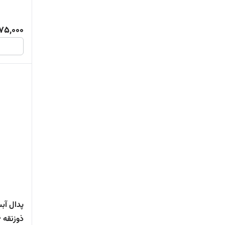
75,000
پدال آب
ذوزنقه 46 فوت