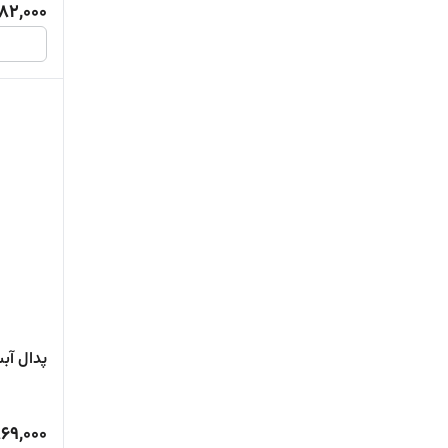
82,000
پدال آب
69,000