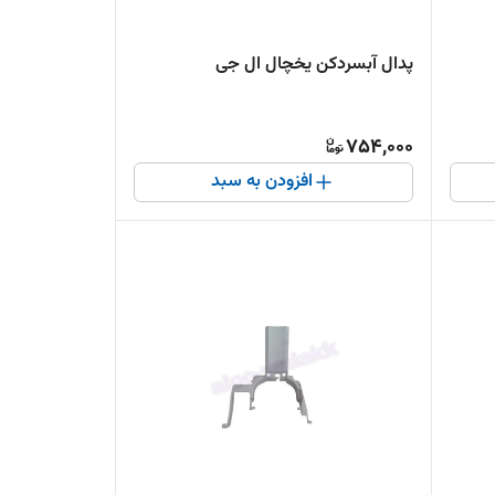
پدال آبسردکن یخچال ال جی
754,000
افزودن به سبد