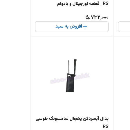
RS | قطعه اورجینال و بادوام
732,000
افزودن به سبد
پدال آبسردکن یخچال سامسونگ طوسی
RS