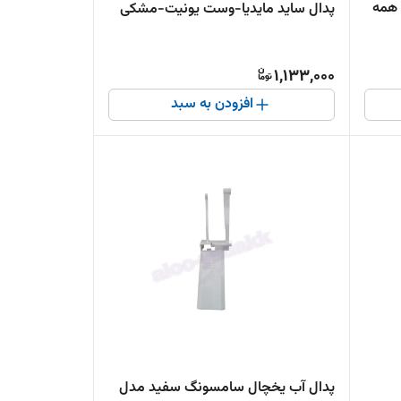
 همه
پدال ساید مایدیا-وست یونیت-مشکی
1,133,000
افزودن به سبد
پدال آب یخچال سامسونگ سفید مدل