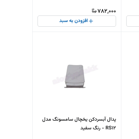
782,000
افزودن به سبد
پدال آبسردکن یخچال سامسونگ مدل
RS12 - رنگ سفید