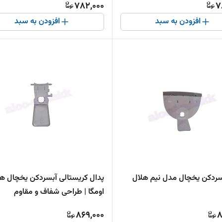
782,000
7
افزودن به سبد
افزودن به سبد
سردکن یخچال مدل نیم هلال
پدال کریستالی آبسردکن یخچال هیم
اومگا | طراحی شفاف و مقاوم
869,000
8