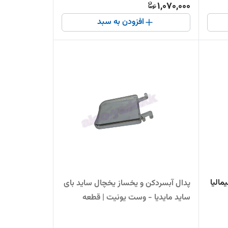
1,070,000
افزودن به سبد
الیا
پدال آبسردکن و یخساز یخچال ساید بای
ساید مایدیا - وست یونیت | قطعه
باکیفیت و بادوام