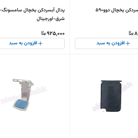
ردکن یخچال دوو590
پدال آبسردکن یخچال سامسونگ-ا
شرق-اورجینال
925,000
8
افزودن به سبد
افزودن به سبد