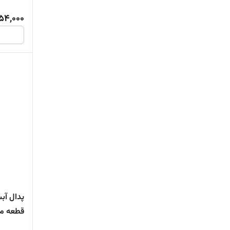
54,000
پدال آبس
قطعه مق