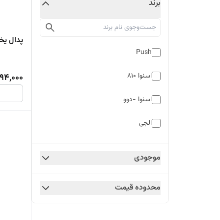
برند
پدال یخ
Push
اسنوا 810
494,000
اسنوا -دوو
الجی
امرسان-سامسونگ
موجودی
سامسونگ
محدوده قیمت
سامسونگ-ایران شرق-جنرال
مایدیا-وست یونیت