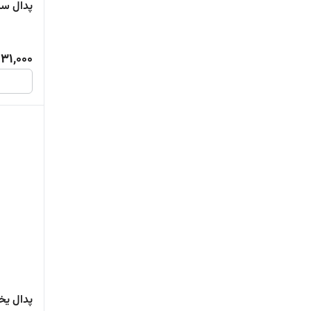
پدال سا
31,000
پدال یخ