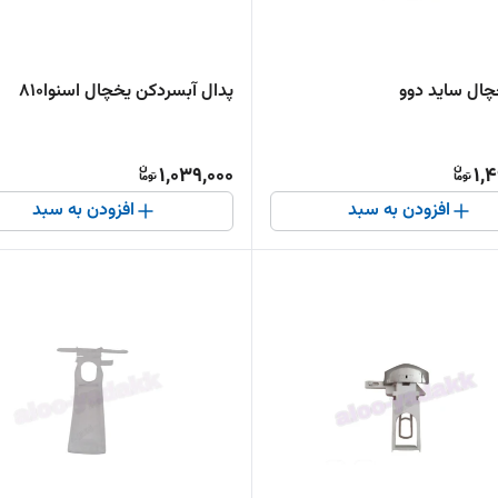
چال ساید دوو
پدال آبسردکن یخچال اسنوا810
1,039,000
1,
افزودن به سبد
افزودن به سبد