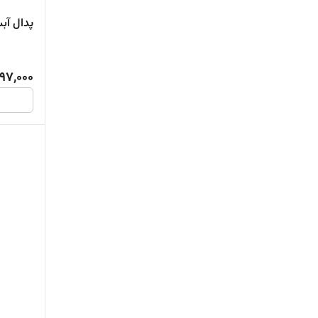
پدال آبس
97,000