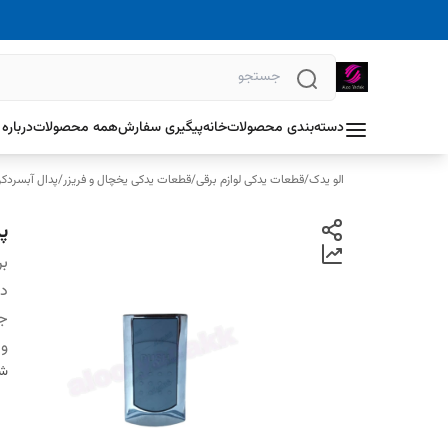
دسته‌بندی محصولات
خانه
پیگیری سفارش
همه محصولات
درباره 
الو یدک
/
قطعات یدکی لوازم برقی
/
قطعات یدکی یخچال و فریزر
/
پدال آبسردک
پ
بر
دس
ج
وی
شن