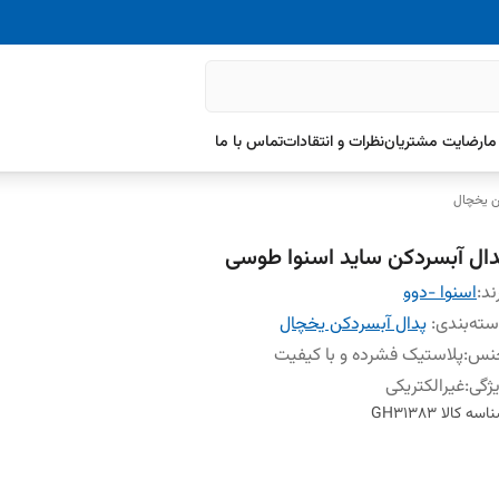
ما
رضایت مشتریان
نظرات و انتقادات
تماس با ما
ن یخچال
دال آبسردکن ساید اسنوا طوسی
ند:
اسنوا -دوو
ته‌بندی
:
پدال آبسردکن یخچال
نس
:
پلاستیک فشرده و با کیفیت
ژگی
:
غیرالکتریکی
اسه کالا
GH31383