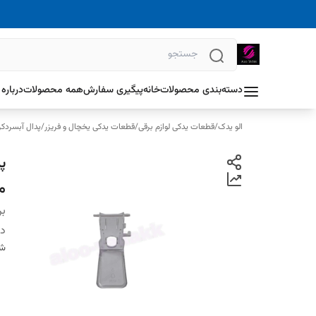
دسته‌بندی محصولات
خانه
پیگیری سفارش
همه محصولات
درباره 
الو یدک
/
قطعات یدکی لوازم برقی
/
قطعات یدکی یخچال و فریزر
/
پدال آبسردک
پ
م
بر
دس
شن