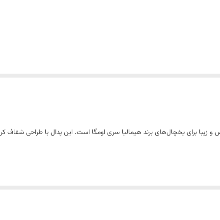
 زیبا برای یخچال‌های برند هیمالیا سری اومگا است. این پدال با طراحی شفاف کریست
وام بالایی در برابر فشار، ضربه و رطوبت دارد و در استفاده مکرر، شکسته یا خراب