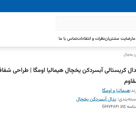
ما
رضایت مشتریان
نظرات و انتقادات
تماس با ما
ن یخچال
دال کریستالی آبسردکن یخچال هیمالیا اومگا | طراحی شفا
قاوم
ند:
هیمالیا و اومگا
ته‌بندی
:
پدال آبسردکن یخچال
اسه کالا
GH74841