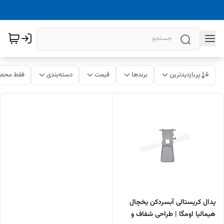
پربازدیدترین
برندها
قیمت
دسته‌بندی
فقط محصو
پدال کریستالی آبسردکن یخچال
هیمالیا اومگا | طراحی شفاف و