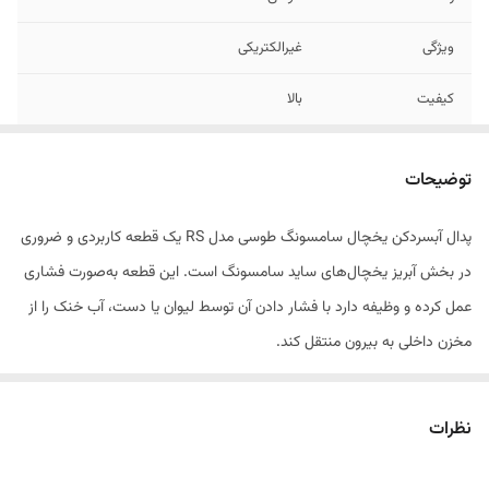
ویژگی
غیرالکتریکی
کیفیت
بالا
نصب
سریع و آسان
توضیحات
پدال آبسردکن یخچال سامسونگ طوسی مدل RS یک قطعه کاربردی و ضروری
در بخش آبریز یخچال‌های ساید سامسونگ است. این قطعه به‌صورت فشاری
عمل کرده و وظیفه دارد با فشار دادن آن توسط لیوان یا دست، آب خنک را از
مخزن داخلی به بیرون منتقل کند.
در مدل RS سامسونگ، طراحی پدال با فرم خاص، رنگ طوسی و کیفیت
نظرات
ساخت بالا همراه است. پدال طوسی از جنس پلاستیک مقاوم و ضخیم
ساخته شده که در برابر فشار، رطوبت و استفاده مکرر دوام بالایی دارد.