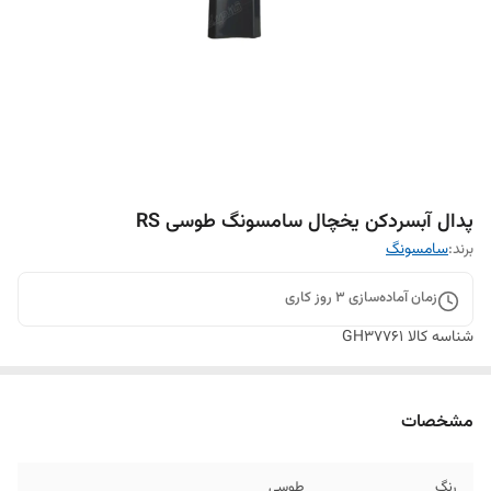
پدال آبسردکن یخچال سامسونگ طوسی RS
برند:
سامسونگ
زمان آماده‌سازی
3
روز کاری
شناسه کالا
GH37761
مشخصات
رنگ
طوسی