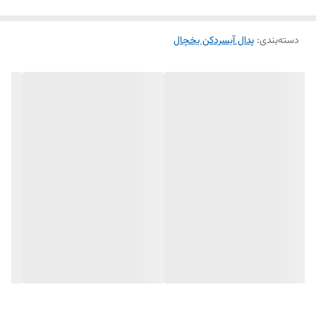
دسته‌بندی
:
پدال آبسردکن یخچال
در صورتی که پدال اصلی دچار شکستگی یا فرسودگی شود، این مدل جایگزین
مناسبی خواهد بود و عملکرد آبریز را به حالت اول بازمی‌گرداند. نصب این
قطعه ساده و بدون نیاز به تخصص فنی است.
---
✅ مشخصات فنی:
مناسب برای: یخچال ساید سامسونگ مدل RS
رنگ: طوسی