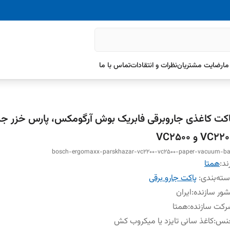
ما
رضایت مشتریان
نظرات و انتقادات
تماس با ما
اکت کاغذی جاروبرقی فابریک بوش آرگومکس، پارس خزر جد
VC22 و VC2500
bosch-ergomaxx-parskhazar-vc2200-vc2500-paper-vacuum-b
ند:
همتا
ته‌بندی
:
پاکت جارو برقی
ور سازنده
:
ایران
کت سازنده
:
همتا
نس
:
کاغذ سانی تایزد یا میکروب کش