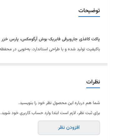
مناسب
توضیحات
رنگ
تعداد لایه
پاکت کاغذی جاروبرقی فابریک بوش آرگومکس، پارس خزر جدید VC2200 و 
باکیفیت تولید شده و با طراحی استاندارد، به‌خوبی در محفظه 
استفاده از پاکت استاندارد و متناسب با دستگاه، علاوه بر 
شده و ظرفیت مناسبی برای جمع‌آوری زباله و گردوغبار دارد.
این محصول با جاروبرقی‌های
بوش سری Ergomaxx (آرگومکس)
نظرات
پاکت‌های کاغذی باکیفیت در صورت پر شدن به‌موقع، عملکر
ویژگی‌های محصول:
شما هم درباره این محصول نظر خود را بنویسید.
مناسب جاروبرقی بوش آرگومکس (Ergomaxx)
برای ثبت نظر، لازم است ابتدا وارد حساب کاربری خود شوید.
سازگار با پارس خزر جدید VC2200 و VC2500
افزودن نظر
ساخته شده از کاغذ باکیفیت و مقاوم
جلوگیری از نشت گردوغبار