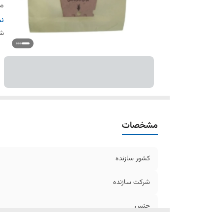
م
ر
نم
تع
شن
مشخصات
کشور سازنده
شرکت سازنده
جنس