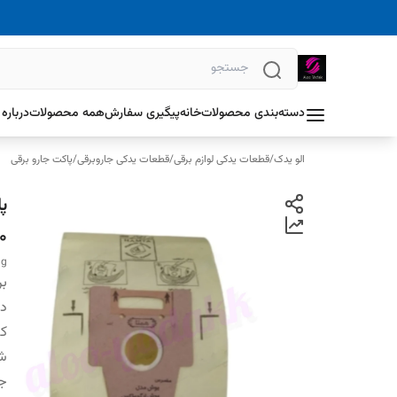
دسته‌بندی محصولات
خانه
پیگیری سفارش
همه محصولات
درباره 
الو یدک
/
قطعات یدکی لوازم برقی
/
قطعات یدکی جاروبرقی
/
پاکت جارو برقی
پ
00
ag
بر
دس
کش
شر
ج