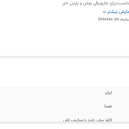
ناسب
:
برای جاروبرقی بوش و پارس خزر
نگ
:
زرد
ایش بیشتر
داد لایه
:
۳ لایه
اسه کالا
GH8657
ایران
همتا
کاغذ سانی تایزد یا میکروب کش