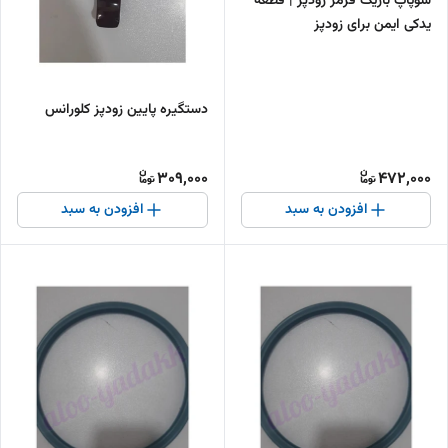
سوپاپ باریک قرمز زودپز | قطعه
یدکی ایمن برای زودپز
دستگیره پایین زودپز کلورانس
309,000
472,000
افزودن به سبد
افزودن به سبد