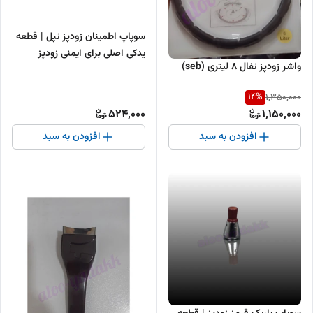
سوپاپ اطمینان زودپز تپل | قطعه
یدکی اصلی برای ایمنی زودپز
واشر زودپز تفال ۸ لیتری (seb)
14
%
1,350,000
524,000
1,150,000
افزودن به سبد
افزودن به سبد