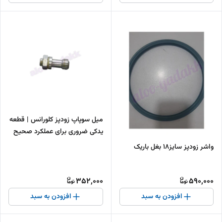
میل سوپاپ زودپز کلورانس | قطعه
یدکی ضروری برای عملکرد صحیح
زودپز
واشر زودپز سایز۱۸ بغل باریک
352,000
590,000
افزودن به سبد
افزودن به سبد