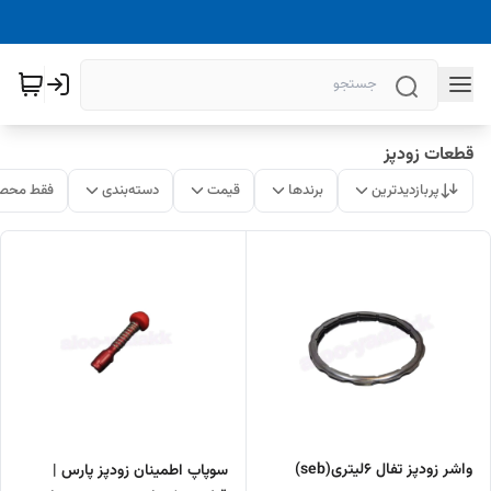
قطعات زودپز
پربازدیدترین
برندها
قیمت
دسته‌بندی
فقط محصو
واشر زودپز تفال ۶لیتری(seb)
سوپاپ اطمینان زودپز پارس |