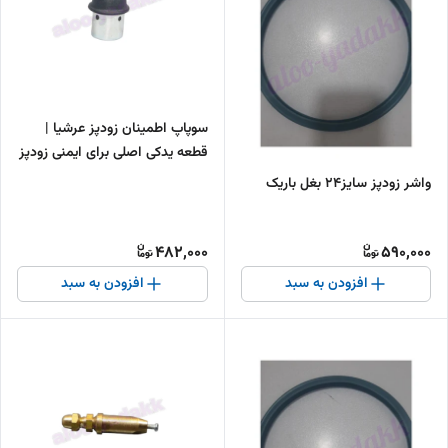
سوپاپ اطمینان زودپز عرشیا |
قطعه یدکی اصلی برای ایمنی زودپز
واشر زودپز سایز۲۴ بغل باریک
482,000
590,000
افزودن به سبد
افزودن به سبد