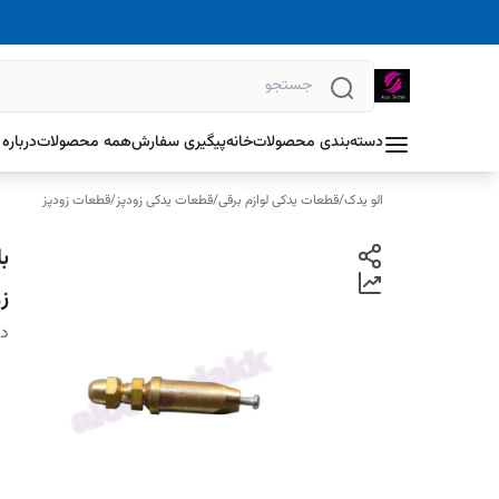
دسته‌بندی محصولات
خانه
پیگیری سفارش
همه محصولات
درباره 
الو یدک
/
قطعات یدکی لوازم برقی
/
قطعات یدکی زودپز
/
قطعات زودپز
ب
ز
دس