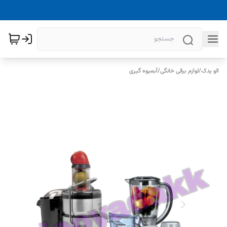
الو یدک
/
لوازم برقی خانگی
/
آبمیوه گیری