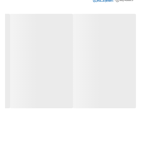
دسته‌بندی
:
آبمیوه گیری
حجم پارچ ۱.۵ لیتری: مناسب برای تهیه مقدار زیادی نوشیدنی در هر بار
استفاده.
تیغه استیل ضد زنگ: برش دقیق، مقاوم در برابر زنگ‌زدگی و دوام طولانی.
سیستم ضد چکه: جلوگیری از ایجاد لکه و کثیفی در محیط آشپزخانه.
تنظیمات سرعت دوگانه: امکان تنظیم سرعت بر اساس نوع مواد غذایی.
پایه ضدلغزش: ثبات و ایمنی حین کار.
سوئیچ ایمنی: تضمین امنیت کاربر در هنگام استفاده.