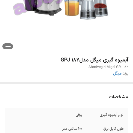
آبمیوه گیری میگل مدلGPJ 182
Abmivegiri Migel GPJ 182
برند:
میگل
مشخصات
نوع آبمیوه گیری
برقی
طول کابل برق
۱۰۰ سانتی متر