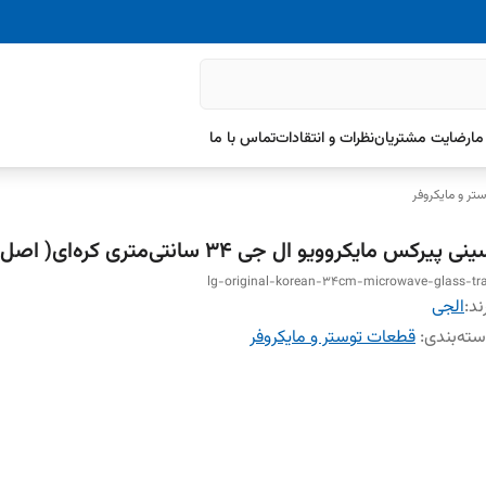
ما
رضایت مشتریان
نظرات و انتقادات
تماس با ما
تر و مایکروفر
نی پیرکس مایکروویو ال جی ۳۴ سانتی‌متری کره‌ای( اصل)
lg-original-korean-34cm-microwave-glass-tr
ند:
الجی
ته‌بندی
:
قطعات توستر و مایکروفر