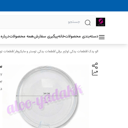
دسته‌بندی محصولات
خانه
پیگیری سفارش
همه محصولات
درباره 
الو یدک
/
قطعات یدکی لوازم برقی
/
قطعات یدکی توستر و مایکروفر
/
قطعات توس
سی
ay
بر
دس