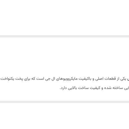
یکی از قطعات اصلی و باکیفیت مایکروویوهای ال جی است که برای پخت یکنواخت،
ایی ساخته شده و کیفیت ساخت بالایی دارد.
ی مایکروویو و سولاردام ال جی سازگار کرده است. طراحی استاندارد قسمت زیرین سی
 شفاف، ضخیم و مقاوم تولید شده است. مقاومت بالا در برابر دمای زیاد، دوام طول