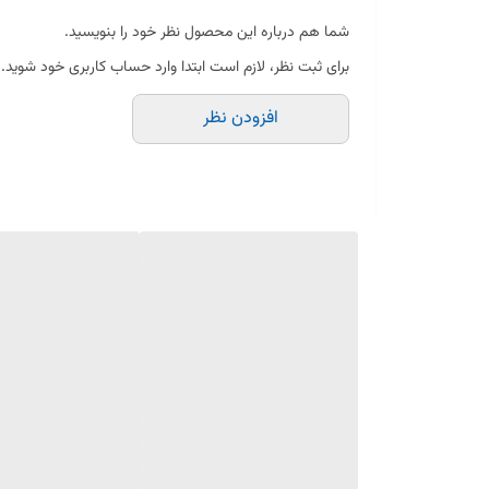
ویژگی‌های محصول:
شما هم درباره این محصول نظر خود را بنویسید.
مناسب انواع مایکروویو و سولاردام ال جی (مدل‌های ساز
برای ثبت نظر، لازم است ابتدا وارد حساب کاربری خود شوید.
قطر ۳۴ سانتی‌متر
افزودن نظر
شیشه پیرکس مقاوم در برابر حرارت
محصول اصل کره‌ای
چرخش روان و یکنواخت روی رینگ گردان
مقاوم در برابر شوک حرارتی
شفاف، ضخیم و بادوام
کیفیت ساخت بالا
نصب آسان
مناسب برای گرم کردن، پخت و یخ‌زدایی مواد غذایی
اگر سینی شیشه‌ای مایکروویو ال جی شما شکسته یا آسیب 
سینی شیشه‌ای اصلی ال جی در این سایز برای مدل‌های سازگار با قطر ۳۴ سانتی‌متر عرضه شده و کیفیت و ابعاد استاندارد کارخ
سینی پیرکس مایکروویو ال جی