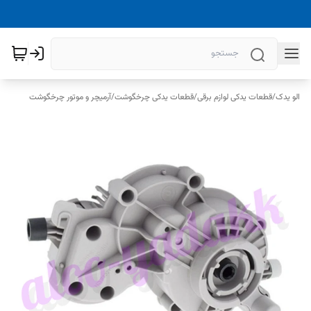
الو یدک
/
قطعات یدکی لوازم برقی
/
قطعات یدکی چرخگوشت
/
آرمیچر و موتور چرخگوشت