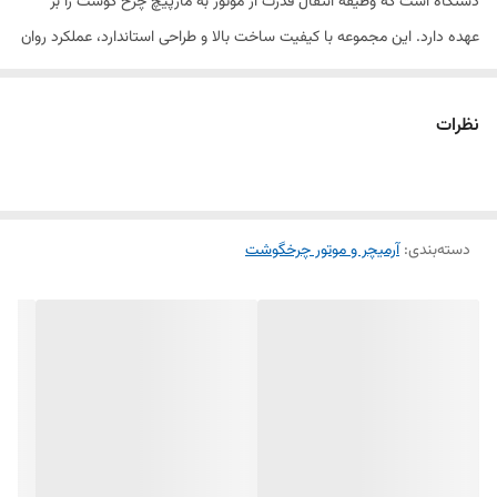
دستگاه است که وظیفه انتقال قدرت از موتور به مارپیچ چرخ گوشت را بر
عهده دارد. این مجموعه با کیفیت ساخت بالا و طراحی استاندارد، عملکرد روان
و بدون لرزش دستگاه را تضمین کرده و در صورت خرابی گیربکس، بهترین
گزینه برای تعمیر و بازگرداندن کارایی چرخ گوشت است.
نظرات
این گیربکس از چرخ‌دنده‌ها و قطعات مقاوم در برابر فشار و سایش ساخته
شده و برای تحمل کارکرد مداوم و انتقال صحیح نیروی موتور طراحی شده
است. نصب گیربکس سالم و استاندارد باعث کاهش استهلاک موتور، افزایش
دسته‌بندی
:
آرمیچر و موتور چرخگوشت
راندمان دستگاه و عملکرد بهتر چرخ گوشت در هنگام چرخ کردن انواع گوشت
می‌شود.
گیربکس کامل چرخ گوشت مولینکس و تفال
برای مدل‌های سازگار این دو
برند طراحی شده است. توصیه می‌شود پیش از خرید، مدل دستگاه یا شکل
ظاهری گیربکس را با محصول مطابقت دهید تا از سازگاری آن اطمینان حاصل
شود.
ویژگی‌های محصول: