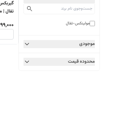
گیربکس
تفال | 
مولینکس-تفال
99,000
موجودی
محدوده قیمت