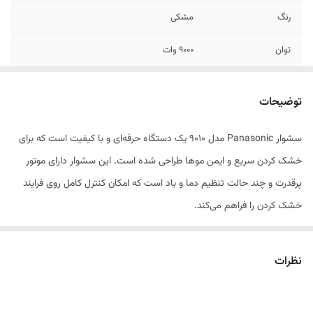
رنگ
مشکی
توان
۹۰۰۰ وات
توضیحات
سشوار Panasonic مدل 9010 یک دستگاه حرفه‌ای و با کیفیت است که برای
خشک کردن سریع و ایمن موها طراحی شده است. این سشوار دارای موتور
پرقدرت و چند حالت تنظیم دما و باد است که امکان کنترل کامل روی فرایند
خشک کردن را فراهم می‌کند.
فناوری پیشرفته محافظت از حرارت و پخش یکنواخت باد باعث می‌شود موها
نظرات
سالم، درخشان و بدون آسیب حرارتی باقی بمانند. طراحی ارگونومیک دسته و
وزن سبک، جابه‌جایی و استفاده طولانی‌مدت را آسان کرده است.