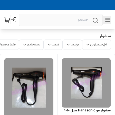
سشوار
جدیدترین
برندها
قیمت
دسته‌بندی
فقط محصولا
سشوار مو Panasonic مدل 9010