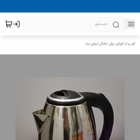
الو یدک
/
لوازم برقی خانگی
/
چای ساز