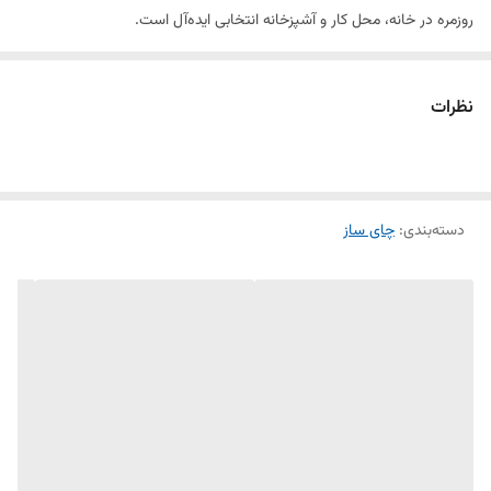
روزمره در خانه، محل کار و آشپزخانه انتخابی ایده‌آل است.
طراحی استاندارد، دسته‌ی ارگونومیک، درب محکم و المنت قدرتمند از
نظرات
ویژگی‌های مهم این محصول هستند. سیستم قطع‌کن خودکار و ترموسوئیچ
ایمنی باعث می‌شود دستگاه هنگام رسیدن به نقطه جوش یا کمبود آب،
به‌صورت خودکار خاموش شود و از آسیب جلوگیری کند.
دسته‌بندی
:
چای ساز
این کتری برقی استیل هم ظاهر شیک و مدرنی دارد و هم از نظر کیفیت و
سرعت جوش‌آوری عملکرد عالی ارائه می‌دهد. مناسب مشتریان خانگی و
فروش عمده برای تعمیرکاران و همکاران.