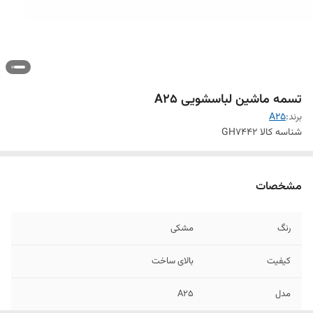
تسمه ماشین لباسشویی A25
برند:
A25
شناسه کالا
GH7442
مشخصات
رنگ
مشکی
کیفیت
بالای ساخت
مدل
A25