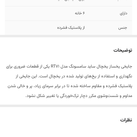
دارای
۶ خانه
جنس
از پلاستیک فشرده
قابلیت
شستشو
توضیحات
جایخی یخساز یخچال ساید سامسونگ مدل RT71 یکی از قطعات ضروری برای
نگهداری و استفاده از یخ‌های تولید شده در یخچال است. این جایخی از
پلاستیک فشرده و مقاوم ساخته شده تا در برابر سرمای زیاد، پر و خالی شدن
مداوم و شست‌وشوی مکرر دچار ترک‌خوردگی یا تغییر شکل نشود.
طراحی دقیق و استاندارد آن باعث می‌شود به‌راحتی در محفظه یخساز مدل
نظرات
RT71 سامسونگ نصب شود و عملکرد یخساز را بدون مشکل ادامه دهد.
استفاده از جایخی سالم و باکیفیت، علاوه بر بهداشت بیشتر یخ‌ها، مانع از