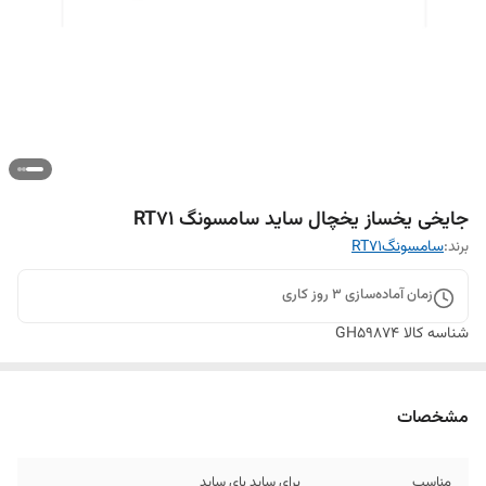
جایخی یخساز یخچال ساید سامسونگ RT71
برند:
سامسونگRT71
زمان آماده‌سازی
3
روز کاری
شناسه کالا
GH59874
مشخصات
مناسب
برای ساید بای ساید