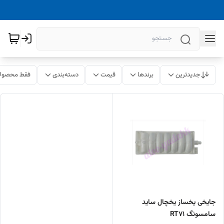
جدیدترین
برندها
قیمت
دسته‌بندی
فقط محصولا
جایخی یخساز یخچال ساید
سامسونگ RT71