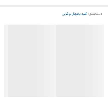
دسته‌بندی
:
نصب آسان و تعویض راحت
کلید یخچال و فریزر
کیفیت بالا و طول عمر مناسب
کنترل دقیق روشنایی داخلی
اگر لامپ داخلی یخچال شما به درستی روشن نمی‌شود، تعویض این کلید
ساده‌ترین و بهترین راهکار است.