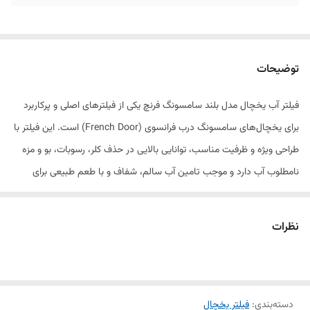
توضیحات
فیلتر آب یخچال مدل بلند سامسونگ فرنچ یکی از فیلترهای اصلی و پرکاربرد
برای یخچال‌های سامسونگ درب فرانسوی (French Door) است. این فیلتر با
طراحی ویژه و ظرفیت مناسب، توانایی بالایی در حذف کلر، رسوبات، بو و مزه
نامطلوب آب دارد و موجب تامین آب سالم، شفاف و با طعم طبیعی برای
مصرف روزانه و یخ‌ساز می‌شود.
استفاده از فیلتر اصلی سامسونگ فرنچ علاوه بر بهبود کیفیت آب، موجب
نظرات
افزایش عمر مفید یخچال و عملکرد بهتر سیستم تصفیه خواهد شد. نصب
آسان و دوام بالا از ویژگی‌های مهم این فیلتر است.
دسته‌بندی
:
فیلتر یخچال