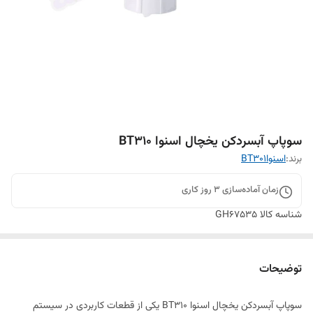
سوپاپ آبسردکن یخچال اسنوا BT310
برند:
اسنواBT301
زمان آماده‌سازی
3
روز کاری
شناسه کالا
GH67535
توضیحات
سوپاپ آبسردکن یخچال اسنوا BT310 یکی از قطعات کاربردی در سیستم