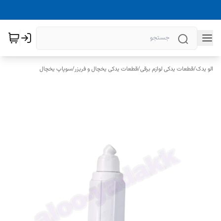
الو یدک
/
قطعات یدکی لوازم برقی
/
قطعات یدکی یخچال و فریزر
/
سوپاپ یخچال