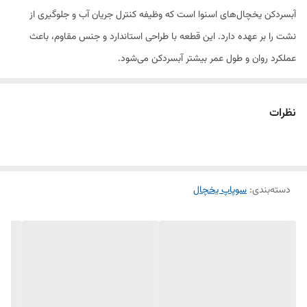
آبسردکن یخچال‌های اسنوا است که وظیفه کنترل جریان آب و جلوگیری از
نشت را بر عهده دارد. این قطعه با طراحی استاندارد و جنس مقاوم، باعث
عملکرد روان و طول عمر بیشتر آبسردکن می‌شود.
در صورتی که آبسردکن یخچال شما با مشکل نشتی آب، فشار نامناسب یا عدم
خروج آب مواجه باشد، تعویض سوپاپ می‌تواند مشکل را به‌سادگی برطرف کند.
نظرات
این سوپاپ مناسب یخچال‌های اسنوا مدل BT310 بوده و به‌راحتی قابل نصب
و جایگزینی است.
ویژگی‌ها:
دسته‌بندی
:
سوپاپ یخچال
کیفیت اورجینال و دوام بالا
نصب آسان و سازگار با یخچال اسنوا BT310