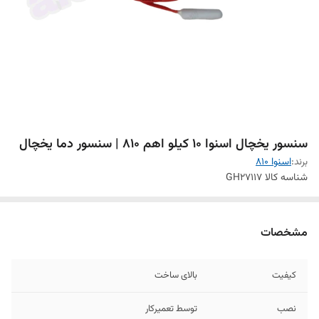
سنسور یخچال اسنوا 10 کیلو اهم 810 | سنسور دما یخچال
برند:
اسنوا 810
شناسه کالا
GH27117
مشخصات
کیفیت
بالای ساخت
نصب
توسط تعمیرکار