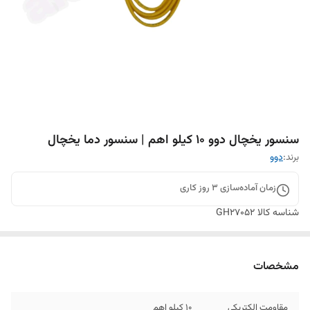
سنسور یخچال دوو 10 کیلو اهم | سنسور دما یخچال
برند:
دوو
زمان آماده‌سازی
3
روز کاری
شناسه کالا
GH27052
مشخصات
مقاومت الکتریکی
۱۰ کیلو اهم