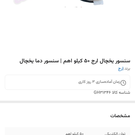
سنسور یخچال ارج 50 کیلو اهم | سنسور دما یخچال
برند:
ارج
زمان آماده‌سازی
3
روز کاری
شناسه کالا
GH31346
مشخصات
توان الکتریکی
50 کیلو اهم