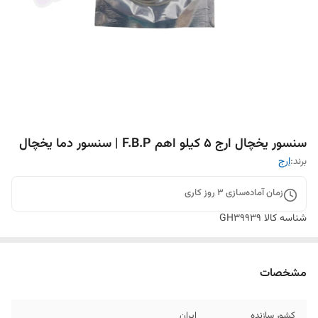
سنسور یخچال ارج 5 کیلو اهم F.B.P | سنسور دما یخچال
برند:
ارج
زمان آماده‌سازی
3
روز کاری
شناسه کالا
GH39939
مشخصات
کشور سازنده
ایران