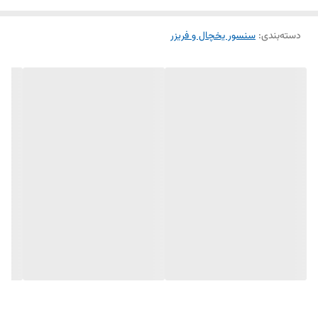
مقاومت 5K اهم استاندارد
دسته‌بندی
:
سنسور یخچال و فریزر
کیفیت ساخت بالا و طول عمر طولانی
سازگار با یخچال‌های ارج
عملکرد دقیق در کنترل دما و بهینه‌سازی مصرف انرژی
استفاده از سنسور اورجینال و باکیفیت در یخچال، از بروز مشکلاتی مثل سرد
نکردن، یخ‌زدگی بیش از حد و روشن و خاموش شدن بی‌مورد موتور جلوگیری
می‌کند.