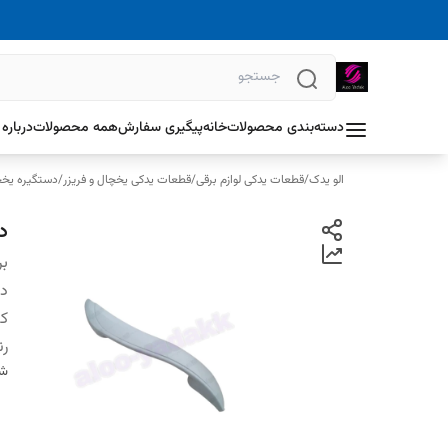
دسته‌بندی محصولات
خانه
پیگیری سفارش
همه محصولات
درباره 
الو یدک
/
قطعات یدکی لوازم برقی
/
قطعات یدکی یخچال و فریزر
/
دستگیره یخچا
دس
بر
دس
کش
ر
شن