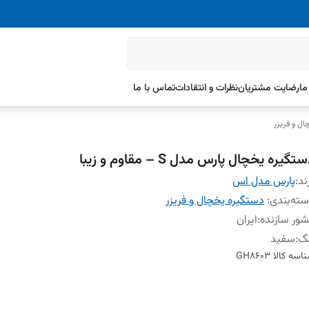
ما
رضایت مشتریان
نظرات و انتقادات
تماس با ما
ل و فریزر
تگیره یخچال پارس مدل S – مقاوم و زیبا
ند:
پارس مدل اس
ته‌بندی
:
دستگیره یخچال و فریزر
ور سازنده
:
ایران
نگ
:
سفید
اسه کالا
GH8603