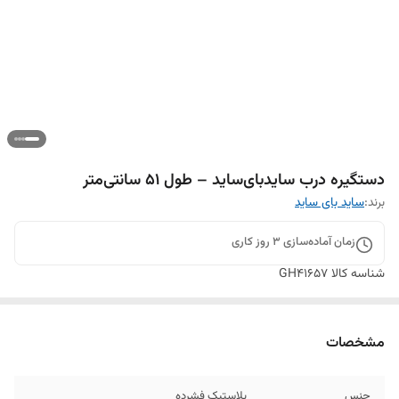
دستگیره درب سایدبای‌ساید – طول ۵۱ سانتی‌متر
برند:
ساید بای ساید
زمان آماده‌سازی
3
روز کاری
شناسه کالا
GH41657
مشخصات
جنس
پلاستیک فشرده