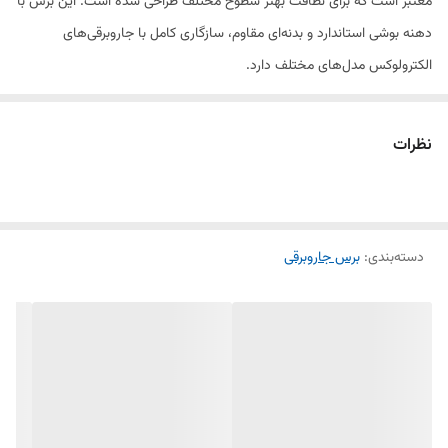
معتبر است که برای نظافت بهتر سطوح مختلف طراحی شده است. این برس با
دهنه بوشی استاندارد و بدنه‌ای مقاوم، سازگاری کامل با جاروبرقی‌های
الکترولوکس مدل‌های مختلف دارد.
بدنه برس از پلاستیک فشرده و مستحکم ساخته شده که در برابر ضربه و فشار
نظرات
مقاوم است. کف برس مجهز به فرچه‌های نرم و بادوام است که گرد و غبار و
ذرات ریز را به‌خوبی از روی فرش، موکت، سرامیک و پارکت جمع‌آوری می‌کند.
طراحی ارگونومیک و سبک این برس باعث سهولت در استفاده و جابجایی روان
دسته‌بندی
:
برس جاروبرقی
آن روی سطوح مختلف می‌شود.
اتصال این برس به لوله تلسکوپی جاروبرقی به‌صورت کاملاً فیت و بدون لق
بودن انجام می‌شود و به‌دلیل کیفیت ساخت بالا، از طول عمر بالایی برخوردار
است. این برس مخصوص کاربرانی است که به دنبال قطعه فابریک و اصلی
برای دستگاه خود هستند و می‌خواهند عملکرد جاروبرقی‌شان مثل روز اول